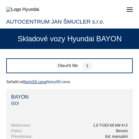
AUTOCENTRUM JAN ŠMUCLER s.r.o.
Skladové vozy Hyundai BAYON
Otevřít filtr
1
Seřadit od
Nejnižší cena
Nejvyšší cena
BAYON
GO!
Motorizace:
1,0 T-GDI 66 kW 4×2
Palivo:
Benzin
Převodovka:
6st. manuální