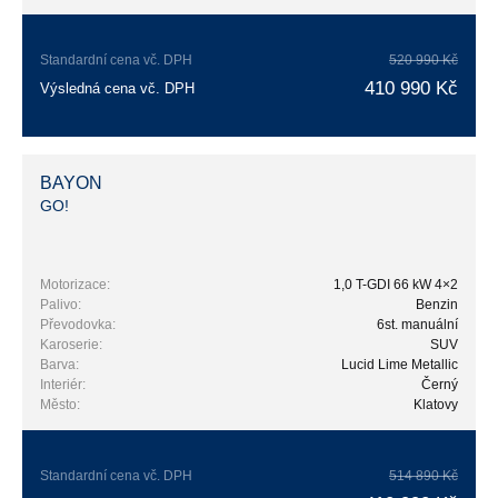
Standardní cena vč. DPH
520 990 Kč
410 990 Kč
Výsledná cena vč. DPH
BAYON
GO!
Motorizace:
1,0 T-GDI 66 kW 4×2
Palivo:
Benzin
Převodovka:
6st. manuální
Karoserie:
SUV
Barva:
Lucid Lime Metallic
Interiér:
Černý
Město:
Klatovy
Standardní cena vč. DPH
514 890 Kč