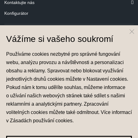
Kontaktujte nás
Konfigurátor
Vážíme si vašeho soukromí
© Hyundai Motor Czech s.r.o.
Infocentrum
800 800 900
Používáme cookies nezbytné pro správné fungování
webu, analýzu provozu a návštěvnosti a personalizaci
obsahu a reklamy. Spravovat nebo blokovat využívání
jednotlivých druhů cookies můžete v
Nastavení cookies
.
Pokud nám k tomu udělíte souhlas, můžeme informace
Nastavení cookies
o užívání našich webových stránek také sdílet s našimi
Zásady zpracování osobních údajů
reklamními a analytickými partnery. Zpracování
Seznam příjemců
volitelných cookies můžete také
odmítnout
. Více informací
Správa souhlasů
v
Zásadách používání cookies
.
Obchodní údaje
Obchodní podmínky