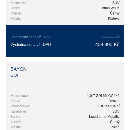
Karoserie:
SUV
Barva:
Atlas White
Interiér:
Černý
Město:
Klatovy
Standardní cena vč. DPH
525 990 Kč
409 990 Kč
Výsledná cena vč. DPH
BAYON
GO!
Motorizace:
1,0 T-GDI 66 kW 4×2
Palivo:
Benzin
Převodovka:
6st. manuální
Karoserie:
SUV
Barva:
Lucid Lime Metallic
Interiér:
Černý
Město:
Plzeň