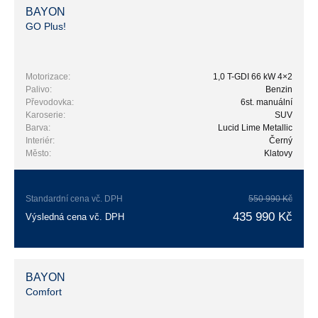
BAYON
GO Plus!
Motorizace:
1,0 T-GDI 66 kW 4×2
Palivo:
Benzin
Převodovka:
6st. manuální
Karoserie:
SUV
Barva:
Lucid Lime Metallic
Interiér:
Černý
Město:
Klatovy
Standardní cena vč. DPH
550 990 Kč
435 990 Kč
Výsledná cena vč. DPH
BAYON
Comfort