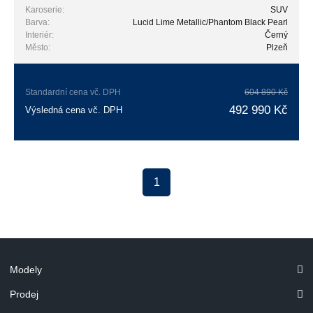
Karoserie:
SUV
Barva:
Lucid Lime Metallic/Phantom Black Pearl
Interiér:
Černý
Město:
Plzeň
Standardní cena vč. DPH
604 890 Kč
492 990 Kč
Výsledná cena vč. DPH
1
Modely
Prodej