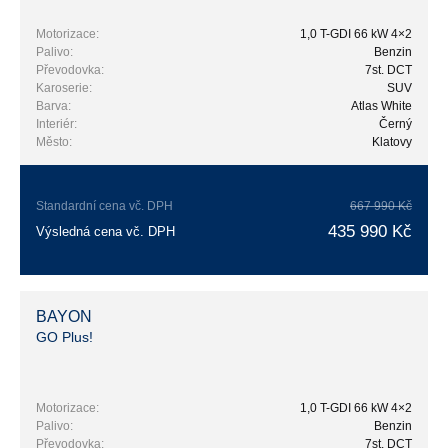
Motorizace:
1,0 T-GDI 66 kW 4×2
Palivo:
Benzin
Převodovka:
7st. DCT
Karoserie:
SUV
Barva:
Atlas White
Interiér:
Černý
Město:
Klatovy
Standardní cena vč. DPH
667 990 Kč
435 990 Kč
Výsledná cena vč. DPH
BAYON
GO Plus!
Motorizace:
1,0 T-GDI 66 kW 4×2
Palivo:
Benzin
Převodovka:
7st. DCT