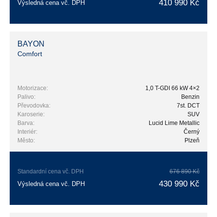
410 990 Kč
Výsledná cena vč. DPH
BAYON
Comfort
Motorizace:
1,0 T-GDI 66 kW 4×2
Palivo:
Benzin
Převodovka:
7st. DCT
Karoserie:
SUV
Barva:
Lucid Lime Metallic
Interiér:
Černý
Město:
Plzeň
Standardní cena vč. DPH
676 890 Kč
430 990 Kč
Výsledná cena vč. DPH