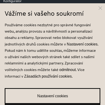
Konfigurátor
Vážíme si vašeho soukromí
© Hyundai Motor Czech s.r.o.
Používáme cookies nezbytné pro správné fungování
Infocentrum
800 800 900
webu, analýzu provozu a návštěvnosti a personalizaci
obsahu a reklamy. Spravovat nebo blokovat využívání
jednotlivých druhů cookies můžete v
.
Nastavení cookies
Pokud nám k tomu udělíte souhlas, můžeme informace
o užívání našich webových stránek také sdílet s našimi
Nastavení cookies
reklamními a analytickými partnery. Zpracování
Zásady zpracování osobních údajů
volitelných cookies můžete také
. Více
odmítnout
Seznam příjemců
informací v
.
Zásadách používání cookies
Správa souhlasů
Obchodní údaje
Obchodní podmínky
Nastavení cookies