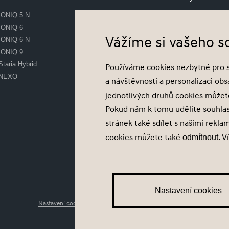
IONIQ 5 N
Skladové vozy
IONIQ 6
Předváděcí vozy
Vážíme si vašeho 
IONIQ 6 N
Ojeté vozy
IONIQ 9
Financování vozu
Staria Hybrid
Akční nabídky
Používáme cookies nezbytné pro 
NEXO
a návštěvnosti a personalizaci ob
Konfigurátor
jednotlivých druhů cookies může
Pokud nám k tomu udělíte souhla
Konfigurátor
stránek také sdílet s našimi rekla
cookies můžete také
. V
odmítnout
Nastavení cookies
Nastavení cookies
Zásady zpracování osobních údajů
Seznam příj