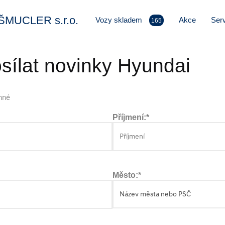
MUCLER s.r.o.
Vozy skladem
Akce
Serv
165
osílat novinky Hyundai
nné
Příjmení:*
Město:*
Název města nebo PSČ