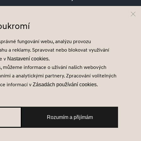
Testovací jízda
Cenová nabídka
soukromí
Odběr novinek
Hyundai Finance
správné fungování webu, analýzu provozu
sahu a reklamy. Spravovat nebo blokovat využívání
te v
.
Nastavení cookies
s, můžeme informace o užívání našich webových
mními a analytickými partnery. Zpracování volitelných
íce informací v
.
Zásadách používání cookies
Rozumím a přijímám
emců
Správa souhlasů
Obchodní údaje
Obchodní podmínky