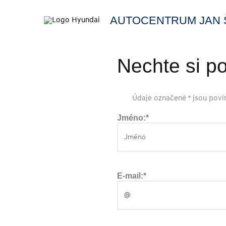
AUTOCENTRUM JAN Š
Nechte si p
Údaje označené * jsou povi
Jméno:*
E-mail:*