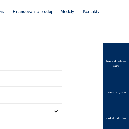
is
Financování a prodej
Modely
Kontakty
Nové skladové
vozy
Testovací jízda
Získat nabídku