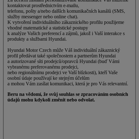
kontaktovat prostřednictvím e-mailu,
telefonu, pošty a/nebo dalších komunikačních kanálů (SMS,
služby messenger nebo online chat).
K vytvoření individuálního zákaznického profilu použijeme
vhodné matematické a statistické postupy
k analýze Vašich preferencí a zájmů, jakož i Vaší interakce s
produkty a službami Hyundai.
Hyundai Motor Czech může Váš individuální zákaznický
profil předávat také společnostem a partnerům Hyundai
a autorizované síti prodejců/opravců Hyundai (buď Vámi
vybranému preferovanému prodejci,
nebo regionálnímu prodejci ve Vaší blízkosti), kteří Vaše
osobní údaje používají ke stejným účelům
a mohou Vám zasílat komunikaci, která je pro Vás relevantní.
Beru na vědomí, že svůj souhlas se zpracováním osobních
údajů mohu kdykoli změnit nebo odvolat.