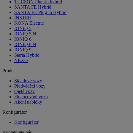
TUCSON Plug-in hybrid
SANTA FE Hybrid
SANTA FE Plug-in Hybrid
INSTER
KONA Electric
IONIQ 5
IONIQ 5 N
IONIQ 6
IONIQ 6 N
IONIQ 9
Staria Hybrid
NEXO
Prodej
Skladové vozy
Předváděcí vozy
Ojeté vozy
Financování vozu
Akční nabídky
Konfigurátor
Konfigurátor
Kontaktujte nás