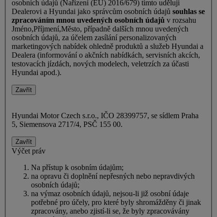
osobních údajů (Nařízení (EU) 2016/679) tímto uděluji
Dealerovi a Hyundai jako správcům osobních údajů
souhlas se
zpracováním mnou uvedených osobních údajů
v rozsahu
Jméno,Příjmení,Město, případně dalších mnou uvedených
osobních údajů, za účelem zasílání personalizovaných
marketingových nabídek ohledně produktů a služeb Hyundai a
Dealera (informování o akčních nabídkách, servisních akcích,
testovacích jízdách, nových modelech, veletrzích za účasti
Hyundai apod.).
Zavřít
Hyundai Motor Czech s.r.o., IČO 28399757, se sídlem Praha
5, Siemensova 2717/4, PSČ 155 00.
Zavřít
Výčet práv
Na přístup k osobním údajům;
na opravu či doplnění nepřesných nebo nepravdivých
osobních údajů;
na výmaz osobních údajů, nejsou-li již osobní údaje
potřebné pro účely, pro které byly shromážděny či jinak
zpracovány, anebo zjistí-li se, že byly zpracovávány