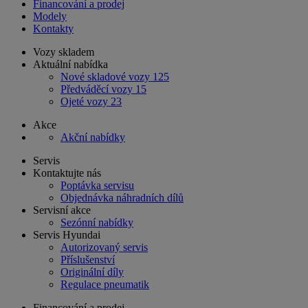
Financování a prodej
Modely
Kontakty
Vozy skladem
Aktuální nabídka
Nové skladové vozy
125
Předváděcí vozy
15
Ojeté vozy
23
Akce
Akční nabídky
Servis
Kontaktujte nás
Poptávka servisu
Objednávka náhradních dílů
Servisní akce
Sezónní nabídky
Servis Hyundai
Autorizovaný servis
Příslušenství
Originální díly
Regulace pneumatik
Financování a prodej