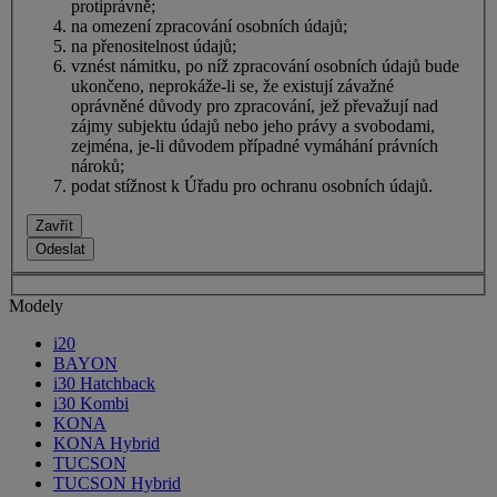
protiprávně;
na omezení zpracování osobních údajů;
na přenositelnost údajů;
vznést námitku, po níž zpracování osobních údajů bude
ukončeno, neprokáže-li se, že existují závažné
oprávněné důvody pro zpracování, jež převažují nad
zájmy subjektu údajů nebo jeho právy a svobodami,
zejména, je-li důvodem případné vymáhání právních
nároků;
podat stížnost k Úřadu pro ochranu osobních údajů.
Zavřít
Odeslat
Modely
i20
BAYON
i30 Hatchback
i30 Kombi
KONA
KONA Hybrid
TUCSON
TUCSON Hybrid