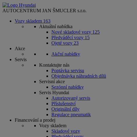
AUTOCENTRUM JAN ŠMUCLER s.r.o.
Vozy skladem
163
Aktuální nabídka
Nové skladové vozy
125
Předváděcí vozy
15
Ojeté vozy
23
Akce
Akční nabídky
Servis
Kontaktujte nás
Poptávka servisu
Objednávka náhradních dílů
Servisní akce
Sezónní nabídky
Servis Hyundai
Autorizovaný servis
Příslušenství
Originální díly
Regulace pneumatik
Financování a prodej
Vozy skladem
Skladové vozy
Předváděcí vozy