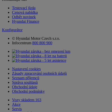
Testovací jízda
Cenová nabídka
Odběr novinek
Hyundai Finance
Konfigurátor
© Hyundai Motor Czech s.r.o.
Infocentrum
800 800 900
Nastavení cookies
Zásady zpracování osobních údajů
Seznam příjemců
Správa souhlasů
Obchodní údaje
Obchodní podmínky
Vozy skladem
163
Akce
Servis