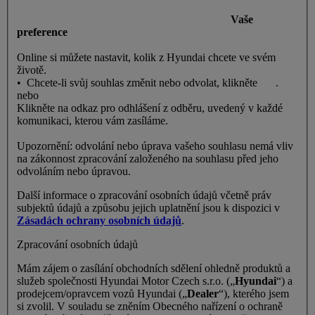
Vaše
preference
Online si můžete nastavit, kolik z Hyundai chcete ve svém
životě.
• Chcete-li svůj souhlas změnit nebo odvolat, klikněte
zde
.
nebo
Klikněte na odkaz pro odhlášení z odběru, uvedený v každé
komunikaci, kterou vám zasíláme.
Upozornění: odvolání nebo úprava vašeho souhlasu nemá vliv
na zákonnost zpracování založeného na souhlasu před jeho
odvoláním nebo úpravou.
Další informace o zpracování osobních údajů včetně práv
subjektů údajů a způsobu jejich uplatnění jsou k dispozici v
Zásadách ochrany osobních údajů
.
Zpracování osobních údajů
Mám zájem o zasílání obchodních sdělení ohledně produktů a
služeb společnosti Hyundai Motor Czech s.r.o. („
Hyundai
“) a
prodejcem/opravcem vozů Hyundai („
Dealer
“), kterého jsem
si zvolil. V souladu se zněním Obecného nařízení o ochraně