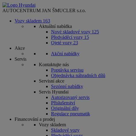
AUTOCENTRUM JAN ŠMUCLER s.r.o.
Vozy skladem
163
Aktuální nabídka
Nové skladové vozy
125
Předváděcí vozy
15
Ojeté vozy
23
Akce
Akční nabídky
Servis
Kontaktujte nás
Poptávka servisu
Objednávka náhradních dílů
Servisní akce
Sezónní nabídky
Servis Hyundai
Autorizovaný servis
Příslušenství
Originální díly
Regulace pneumatik
Financování a prodej
Vozy skladem
Skladové vozy
Předváděcí vozy