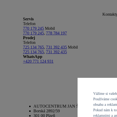
Kontakt
Servis
Telefon
770 179 245
Mobil
770 179 245
,
778 784 197
Prodej
Telefon
725 134 765
,
731 392 435
Mobil
725 134 765
,
731 392 435
WhatsApp
+420 771 124 931
Vážíme si vaše
Používáme cooki
Adresa
obsahu a reklam
AUTOCENTRUM JAN ŠMUCLER s.r.o. - Plze
Pokud nám k tom
Borská 2892/59
301 00 Plzeň
reklamními a an