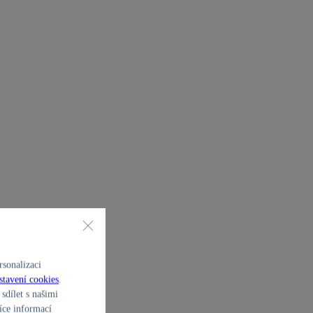
sonalizaci
stavení cookies
.
sdílet s našimi
íce informací