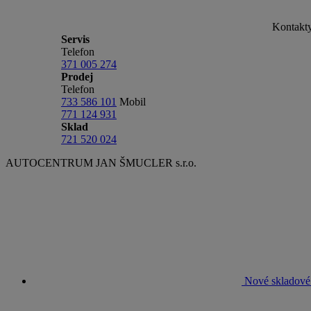
Kontakt
Servis
Telefon
371 005 274
Prodej
Telefon
733 586 101
Mobil
771 124 931
Sklad
721 520 024
AUTOCENTRUM JAN ŠMUCLER s.r.o.
Nové skladové