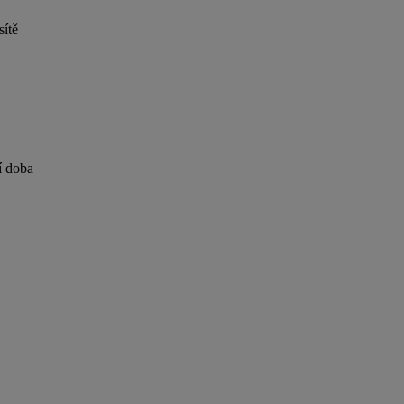
sítě
í doba