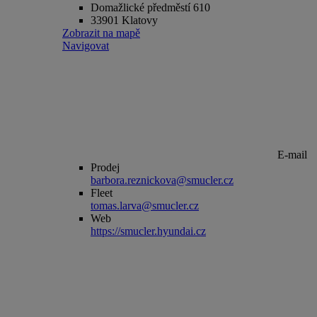
Domažlické předměstí 610
33901 Klatovy
Zobrazit na mapě
Navigovat
E-mail
Prodej
barbora.reznickova@smucler.cz
Fleet
tomas.larva@smucler.cz
Web
https://smucler.hyundai.cz