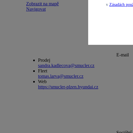
Zobrazit na mapě
v
Zásadách použ
Navigovat
E-mail
Prodej
sandra.kadlecova@smucler.cz
Fleet
tomas.larva@smucler.cz
Web
https://smucler-plzen.hyundai.cz
Sociální 