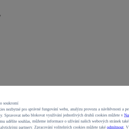
y
ho soukromí
es nezbytné pro správné fungování webu, analýzu provozu a návštěvnosti a per
y. Spravovat nebo blokovat využívání jednotlivých druhů cookies můžete v
Na
ň
u udělíte souhlas, můžeme informace o užívání našich webových stránek také 
alytickými partnery. Zpracování volitelných cookies můžete také
odmítnout
. V