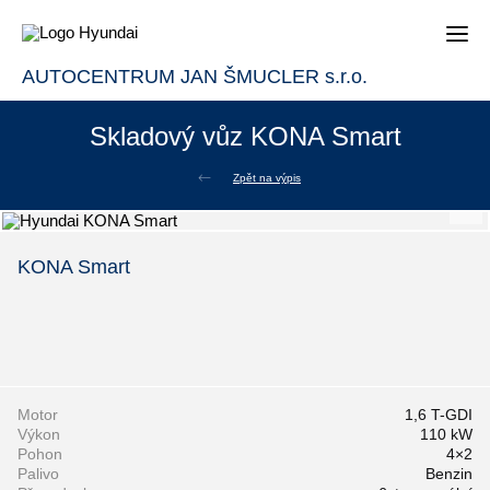
AUTOCENTRUM JAN ŠMUCLER s.r.o.
Skladový vůz KONA Smart
Zpět na výpis
KONA Smart
Motor
1,6 T-GDI
Výkon
110 kW
Pohon
4×2
Palivo
Benzin