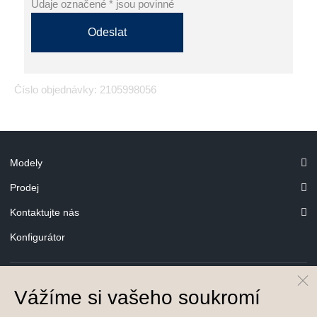
Údaje označené * jsou povinné
Odeslat
Číslo objednávky: 2105998056
Modely
Prodej
Kontaktujte nás
Konfigurátor
Vážíme si vašeho soukromí
© Hyundai Motor Czech s.r.o.