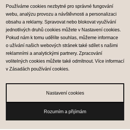
Infocentrum
800 800 900
Používáme cookies nezbytné pro správné fungování
webu, analýzu provozu a návštěvnosti a personalizaci
obsahu a reklamy. Spravovat nebo blokovat využívání
jednotlivých druhů cookies můžete v
Nastavení cookies
.
Pokud nám k tomu udělíte souhlas, můžeme informace
Nastavení cookies
o užívání našich webových stránek také sdílet s našimi
Zásady zpracování osobních údajů
reklamními a analytickými partnery. Zpracování
Seznam příjemců
volitelných cookies můžete také
odmítnout
. Více informací
Správa souhlasů
Obchodní údaje
v
Zásadách používání cookies
.
Obchodní podmínky
Nastavení cookies
Rozumím a přijímám