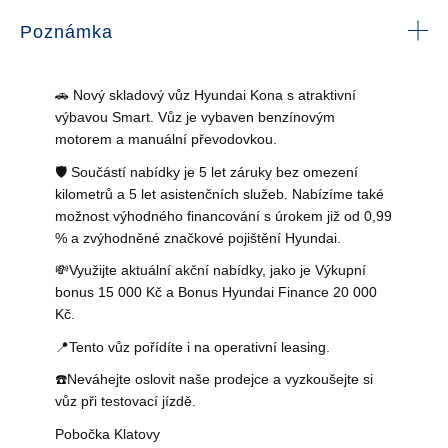
Poznámka
🚗 Nový skladový vůz Hyundai Kona s atraktivní
výbavou Smart. Vůz je vybaven benzínovým
motorem a manuální převodovkou.
🛡️ Součástí nabídky je 5 let záruky bez omezení
kilometrů a 5 let asistenčních služeb. Nabízíme také
možnost výhodného financování s úrokem již od 0,99
% a zvýhodněné značkové pojištění Hyundai.
💸Využijte aktuální akční nabídky, jako je Výkupní
bonus 15 000 Kč a Bonus Hyundai Finance 20 000
Kč.
📍Tento vůz pořídíte i na operativní leasing.
☎️Neváhejte oslovit naše prodejce a vyzkoušejte si
vůz při testovací jízdě.
Pobočka Klatovy