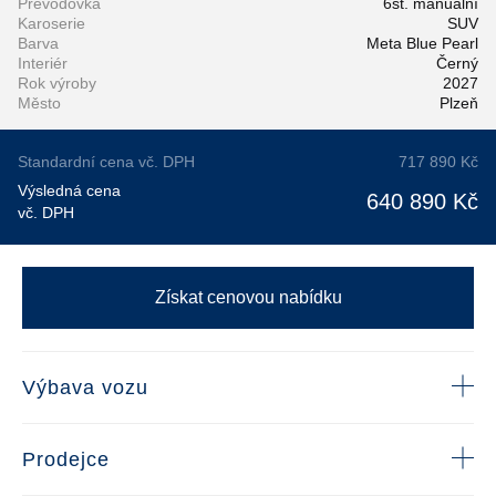
Převodovka
6st. manuální
Karoserie
SUV
Barva
Meta Blue Pearl
Interiér
Černý
Rok výroby
2027
Město
Plzeň
Standardní cena vč. DPH
717 890 Kč
Výsledná cena
640 890 Kč
vč. DPH
Získat cenovou nabídku
Výbava vozu
Prodejce