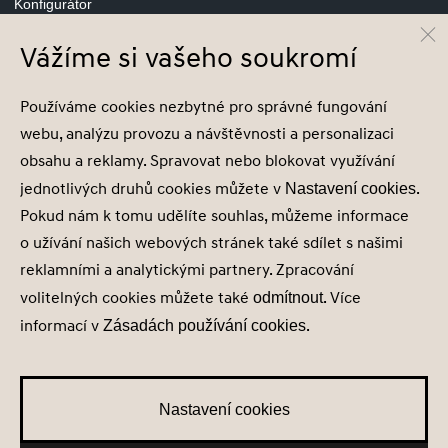
Konfigurátor
Vážíme si vašeho soukromí
© Hyundai Motor Czech s.r.o.
Používáme cookies nezbytné pro správné fungování
Infocentrum
800 800 900
webu, analýzu provozu a návštěvnosti a personalizaci
obsahu a reklamy. Spravovat nebo blokovat využívání
jednotlivých druhů cookies můžete v
.
Nastavení cookies
Pokud nám k tomu udělíte souhlas, můžeme informace
o užívání našich webových stránek také sdílet s našimi
Nastavení cookies
reklamními a analytickými partnery. Zpracování
Zásady zpracování osobních údajů
volitelných cookies můžete také
. Více
odmítnout
Seznam příjemců
informací v
.
Zásadách používání cookies
Správa souhlasů
Obchodní údaje
Obchodní podmínky
Nastavení cookies