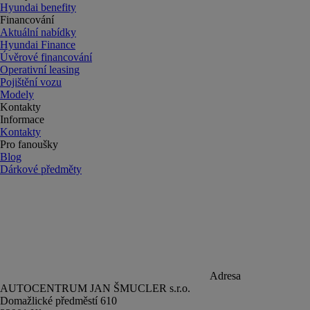
Hyundai benefity
Financování
Aktuální nabídky
Hyundai Finance
Úvěrové financování
Operativní leasing
Pojištění vozu
Modely
Kontakty
Informace
Kontakty
Pro fanoušky
Blog
Dárkové předměty
Adresa
AUTOCENTRUM JAN ŠMUCLER s.r.o.
Domažlické předměstí 610