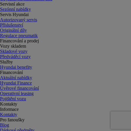
Servisní akce
Sezónní nabídky
Servis Hyundai
Autorizovaný servis
Příslušenství
Originální díly
Regulace pneumatik
Financování a prodej
Vozy skladem
Skladové vozy
Předváděcí vozy
Služby
Hyundai benefity
Financování
Aktuální nabídky
Hyundai Finance
Úvěrové financování
Operativní leasing
Pojištění vozu
Kontakty
Informace
Kontakty
Pro fanoušky
Blog
Dárkové předměty