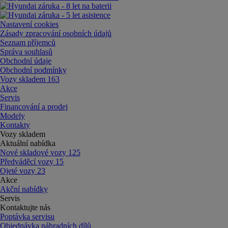
Nastavení cookies
Zásady zpracování osobních údajů
Seznam příjemců
Správa souhlasů
Obchodní údaje
Obchodní podmínky
Vozy skladem
163
Akce
Servis
Financování a prodej
Modely
Kontakty
Vozy skladem
Aktuální nabídka
Nové skladové vozy
125
Předváděcí vozy
15
Ojeté vozy
23
Akce
Akční nabídky
Servis
Kontaktujte nás
Poptávka servisu
Objednávka náhradních dílů