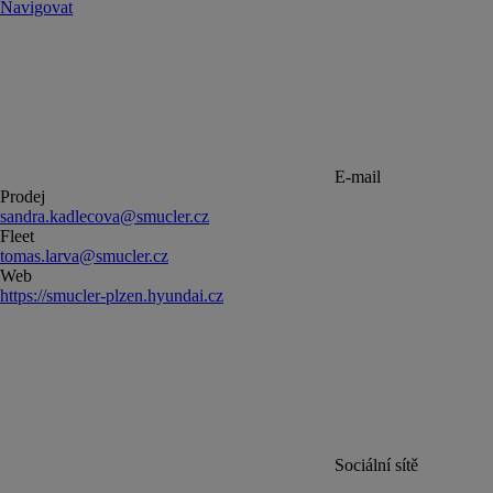
Navigovat
E-mail
Prodej
sandra.kadlecova@smucler.cz
Fleet
tomas.larva@smucler.cz
Web
https://smucler-plzen.hyundai.cz
Sociální sítě