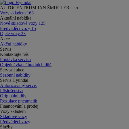
AUTOCENTRUM JAN ŠMUCLER s.r.o.
Vozy skladem
163
Aktuální nabídka
Nové skladové vozy
125
Předváděcí vozy
15
Ojeté vozy
23
Akce
Akční nabídky
Servis
Kontaktujte nás
Poptávka servisu
Objednávka náhradních dílů
Servisní akce
Sezónní nabídky
Servis Hyundai
Autorizovaný servis
Příslušenství
Originální díly
Regulace pneumatik
Financování a prodej
Vozy skladem
Skladové vozy
Předváděcí vozy
Služby