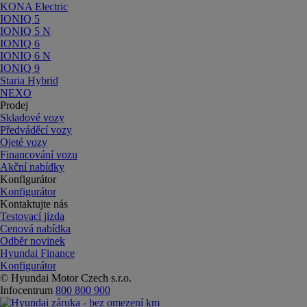
KONA Electric
IONIQ 5
IONIQ 5 N
IONIQ 6
IONIQ 6 N
IONIQ 9
Staria Hybrid
NEXO
Prodej
Skladové vozy
Předváděcí vozy
Ojeté vozy
Financování vozu
Akční nabídky
Konfigurátor
Konfigurátor
Kontaktujte nás
Testovací jízda
Cenová nabídka
Odběr novinek
Hyundai Finance
Konfigurátor
© Hyundai Motor Czech s.r.o.
Infocentrum
800 800 900