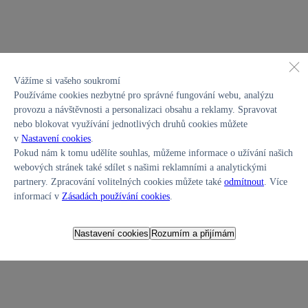
Vážíme si vašeho soukromí
Otevírací doba
Používáme cookies nezbytné pro správné fungování webu, analýzu
Pondělí – Pátek
provozu a návštěvnosti a personalizaci obsahu a reklamy. Spravovat
Prodej
nebo blokovat využívání jednotlivých druhů cookies můžete
prodej 7:00 - 18:00
servis 7:00 - 18:00
v
Nastavení cookies
.
Sobota
Pokud nám k tomu udělíte souhlas, můžeme informace o užívání našich
Prodej
webových stránek také sdílet s našimi reklamními a analytickými
zavřeno
partnery. Zpracování volitelných cookies můžete také
odmítnout
. Více
Neděle
informací v
Zásadách používání cookies
.
Prodej
zavřeno
Nastavení cookies
Rozumím a přijímám