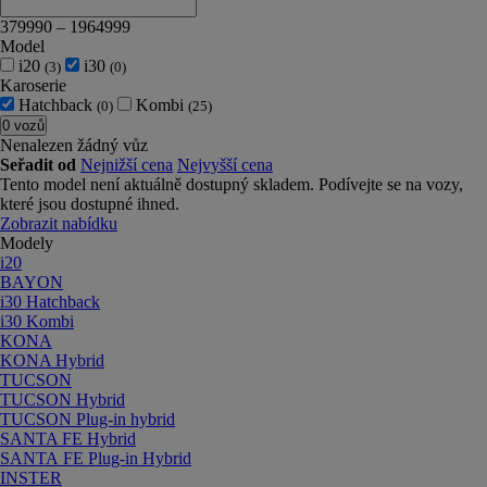
379990
–
1964999
Model
i20
i30
(3)
(0)
Karoserie
Hatchback
Kombi
(0)
(25)
0 vozů
Nenalezen žádný vůz
Seřadit od
Nejnižší cena
Nejvyšší cena
Tento model není aktuálně dostupný skladem. Podívejte se na vozy,
které jsou dostupné ihned.
Zobrazit nabídku
Modely
i20
BAYON
i30 Hatchback
i30 Kombi
KONA
KONA Hybrid
TUCSON
TUCSON Hybrid
TUCSON Plug-in hybrid
SANTA FE Hybrid
SANTA FE Plug-in Hybrid
INSTER